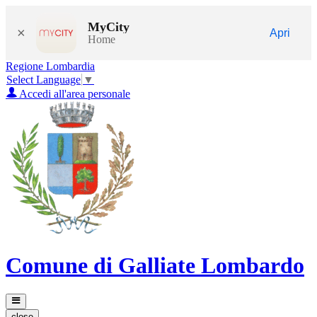
MyCity
×
Apri
Home
Regione Lombardia
Select Language
▼
Accedi all'area personale
Comune di Galliate Lombardo
close