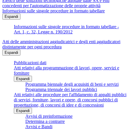
Elenco delle soluzioni tecnologiche adottate dalle SA e enti
concedenti per l'automatizzazione delle proprie attività
Informazioni sulle singole procedure in formato tabellare
Espandi
Informazioni sulle singole procedure in formato tabellare -
Art. 1, c. 32, Legge n. 190/2012
Atti delle amministrazioni aggiudicatrici e degli enti aggiudicatori
distintamente per ogni procedura
Espandi
Pubblicazioni dati
Atti relativi alla programmazione di lavori, opere, servizi e
forniture
Espandi
Programma biennale degli acquisiti di beni e servizi
Programma triennale dei lavori pubblici
Atti relativi alle procedure per l'affidamento di appalti pubblici
di servizi, forniture, lavori e opere, di concorsi pubblici di
progettazione, di concorsi di idee e di concessioni
Espandi
Avvisi di preinformazione
Determina a contrarre
Avvisi e Bandi