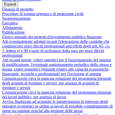
Espandi
Finanza di progetto
Procedure di somma urgenza e di protezione civile
Sponsorizzazioni:
Esecutiva
Affidamento
Pubblicazione
Elenco annuale dei progetti d'investimento pubblico finanziati
Atti eventualmente adottati recanti l'elencazione delle condotte che
costituiscono gravi illeciti professionali agli effetti degli artt. 95, co.
1, lettera e) e 98 (cause di esclusione dalla gara per gravi illeciti
professionali
Atti recanti norme, criteri oggettivi per il funzionamento del sistema
di qualificazione, l'eventuale aggiornamento periodico dello stesso e
durata, criteri soggettivi (requisiti relativi alle capacità economiche,
finanziarie, tecniche e professionali) per l'iscrizione al sistema
Comunicazione circa la mancata redazione del programma triennale
degli acquisti di forniture e servizi, per assenza di acquisti di
forniture e servizi
Comunicazione circa la mancata redazione del programma triennale
dei lavori pubblici, per assenza di lavori
Avviso finalizzato ad acquisire le manifestazioni di interesse degli
operatori economici in ordine ai lavori di possibile completamento di
opere incompiute nonché alla gestione delle stesse