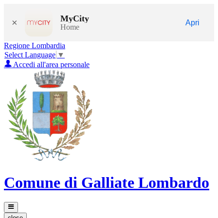
MyCity
×
Apri
Home
Regione Lombardia
Select Language
▼
Accedi all'area personale
Comune di Galliate Lombardo
close