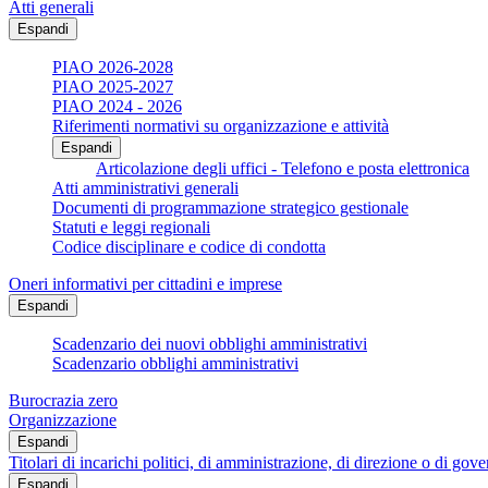
Atti generali
Espandi
PIAO 2026-2028
PIAO 2025-2027
PIAO 2024 - 2026
Riferimenti normativi su organizzazione e attività
Espandi
Articolazione degli uffici - Telefono e posta elettronica
Atti amministrativi generali
Documenti di programmazione strategico gestionale
Statuti e leggi regionali
Codice disciplinare e codice di condotta
Oneri informativi per cittadini e imprese
Espandi
Scadenzario dei nuovi obblighi amministrativi
Scadenzario obblighi amministrativi
Burocrazia zero
Organizzazione
Espandi
Titolari di incarichi politici, di amministrazione, di direzione o di gov
Espandi