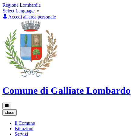
Regione Lombardia
Select Language
▼
Accedi all'area personale
Comune di Galliate Lombardo
close
Il Comune
Istituzioni
Servizi