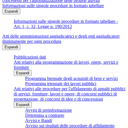
concedenti per l'automatizzazione delle proprie attività
Informazioni sulle singole procedure in formato tabellare
Espandi
Informazioni sulle singole procedure in formato tabellare -
Art. 1, c. 32, Legge n. 190/2012
Atti delle amministrazioni aggiudicatrici e degli enti aggiudicatori
distintamente per ogni procedura
Espandi
Pubblicazioni dati
Atti relativi alla programmazione di lavori, opere, servizi e
forniture
Espandi
Programma biennale degli acquisiti di beni e servizi
Programma triennale dei lavori pubblici
Atti relativi alle procedure per l'affidamento di appalti pubblici
di servizi, forniture, lavori e opere, di concorsi pubblici di
progettazione, di concorsi di idee e di concessioni
Espandi
Avvisi di preinformazione
Determina a contrarre
Avvisi e Bandi
Avviso sui risultati delle procedure di affidamento