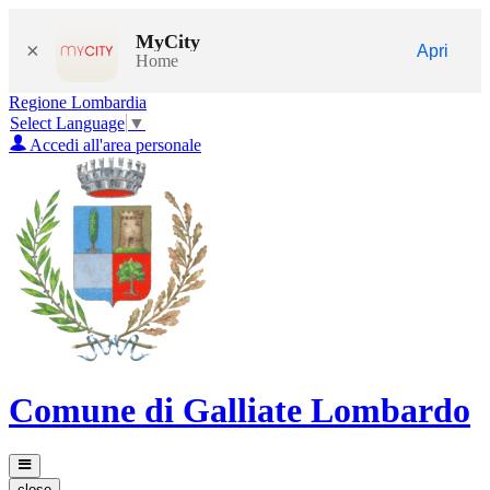
MyCity
×
Apri
Home
Regione Lombardia
Select Language
▼
Accedi all'area personale
Comune di Galliate Lombardo
close