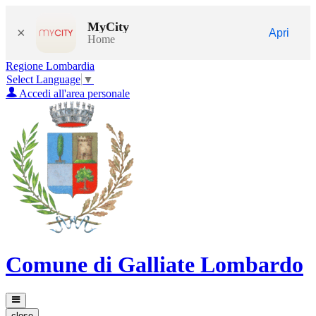
MyCity
×
Apri
Home
Regione Lombardia
Select Language
▼
Accedi all'area personale
Comune di Galliate Lombardo
close