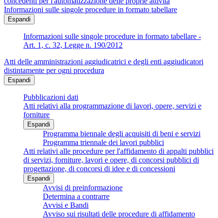
concedenti per l'automatizzazione delle proprie attività
Informazioni sulle singole procedure in formato tabellare
Espandi
Informazioni sulle singole procedure in formato tabellare -
Art. 1, c. 32, Legge n. 190/2012
Atti delle amministrazioni aggiudicatrici e degli enti aggiudicatori
distintamente per ogni procedura
Espandi
Pubblicazioni dati
Atti relativi alla programmazione di lavori, opere, servizi e
forniture
Espandi
Programma biennale degli acquisiti di beni e servizi
Programma triennale dei lavori pubblici
Atti relativi alle procedure per l'affidamento di appalti pubblici
di servizi, forniture, lavori e opere, di concorsi pubblici di
progettazione, di concorsi di idee e di concessioni
Espandi
Avvisi di preinformazione
Determina a contrarre
Avvisi e Bandi
Avviso sui risultati delle procedure di affidamento